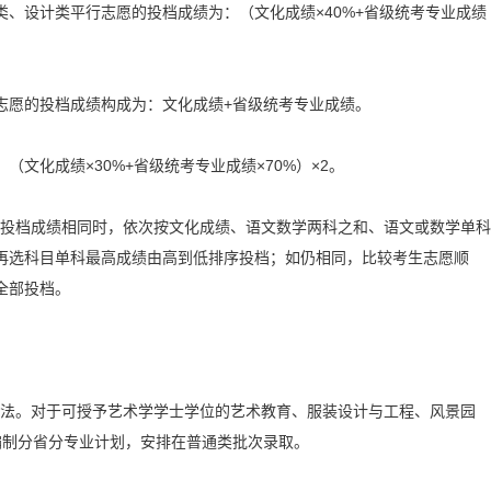
设计类平行志愿的投档成绩为：（文化成绩×40%+省级统考专业成绩
愿的投档成绩构成为：文化成绩+省级统考专业成绩。
化成绩×30%+省级统考专业成绩×70%）×2。
投档成绩相同时，依次按文化成绩、语文数学两科之和、语文或数学单科
再选科目单科最高成绩由高到低排序投档；如仍相同，比较考生志愿顺
全部投档。
法。对于可授予艺术学学士学位的艺术教育、服装设计与工程、风景园
编制分省分专业计划，安排在普通类批次录取。